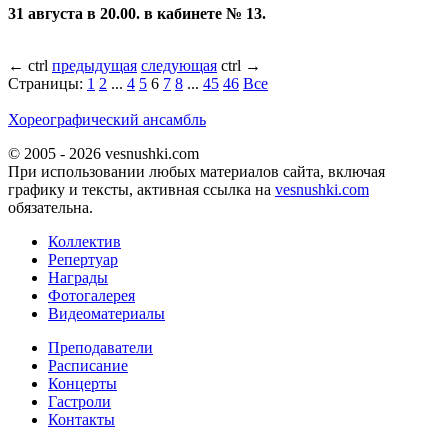
31 августа в 20.00.
в кабинете № 13.
←
ctrl
предыдущая
следующая
ctrl
→
Страницы:
1
2
...
4
5
6
7
8
...
45
46
Все
Хореографический ансамбль
© 2005 - 2026 vesnushki.com
При использовании любых материалов сайта, включая
графику и тексты, активная ссылка на
vesnushki.com
обязательна.
Коллектив
Репертуар
Награды
Фотогалерея
Видеоматериалы
Преподаватели
Расписание
Концерты
Гастроли
Контакты