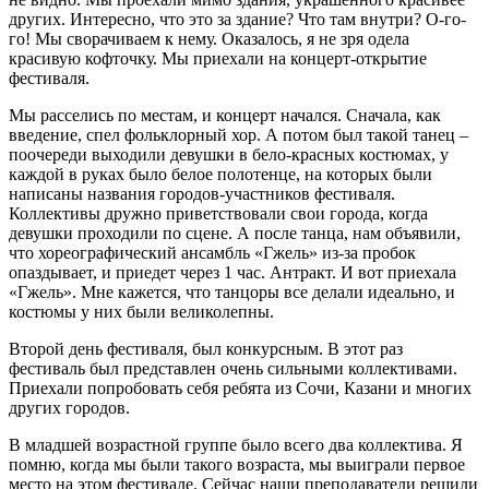
других. Интересно, что это за здание? Что там внутри? О-го-
го! Мы сворачиваем к нему. Оказалось, я не зря одела
красивую кофточку. Мы приехали на концерт-открытие
фестиваля.
Мы расселись по местам, и концерт начался. Сначала, как
введение, спел фольклорный хор. А потом был такой танец –
поочереди выходили девушки в бело-красных костюмах, у
каждой в руках было белое полотенце, на которых были
написаны названия городов-участников фестиваля.
Коллективы дружно приветствовали свои города, когда
девушки проходили по сцене. А после танца, нам объявили,
что хореографический ансамбль «Гжель» из-за пробок
опаздывает, и приедет через 1 час. Антракт. И вот приехала
«Гжель». Мне кажется, что танцоры все делали идеально, и
костюмы у них были великолепны.
Второй день фестиваля, был конкурсным. В этот раз
фестиваль был представлен очень сильными коллективами.
Приехали попробовать себя ребята из Сочи, Казани и многих
других городов.
В младшей возрастной группе было всего два коллектива. Я
помню, когда мы были такого возраста, мы выиграли первое
место на этом фестивале. Сейчас наши преподаватели решили