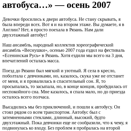
автобуса…» — осень 2007
Девочки бросились к двери автобуса. Не стану скрывать, я
была впереди всех. Вот я и на втором этаже. Вы думаете, я в
Англии? Нет, я просто поехала в Рязань. Нам дали
двухэтажный автобус!
Наш ансамбль, народный коллектив хореографический
ансамбль «Веснушки», осенью 2007 года ездил на фестиваль
«Есенинская Русь» в Рязань. Хотя ездили мы всего на 3 дня,
впечатлений осталась масса.
Поезд до Рязани был мягкий и уютный. Я села в кресло,
поболтала с девчонками, но, казалось, скука уже не отстанет
от меня, и я провалилась в спасительный сон. Я, то
просыпалась, то засыпала, но, в конце концов, пробудилась от
неспокойного сна. Мне казалось, я спала мало, но до приезда
осталось всего полчаса.
Высадились мы без приключений, и пошли к автобусу. Он
стоял рядом со всем транспортом. Автобус был с
затемненными стеклами, длинный, высокий, будто
двухэтажный. Пока девчонки еще не сообразили, что к чему, я
подвинулась ко входу. Без проблем я пробралась на второй