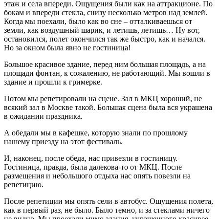
этаж и села впереди. Ощущения были как на аттракционе. По
бокам и впереди стекла, снизу несколько метров над землей.
Когда мы поехали, было как во сне – отталкиваешься от
земли, как воздушный шарик, и летишь, летишь… Ну вот,
остановился, полет окончился так же быстро, как и начался.
Но за окном была явно не гостиница!
Большое красивое здание, перед ним большая площадь, а на
площади фонтан, к сожалению, не работающий. Мы вошли в
здание и прошли к гримерке.
Потом мы репетировали на сцене. Зал в МКЦ хороший, не
всякий зал в Москве такой. Большая сцена была вся украшена
в ожидании праздника.
А обедали мы в кафешке, которую знали по прошлому
нашему приезду на этот фестиваль.
И, наконец, после обеда, нас привезли в гостиницу.
Гостиница, правда, была далекова-то от МКЦ. После
размещения и небольшого отдыха нас опять повезли на
репетицию.
После репетиции мы опять сели в автобус. Ощущения полета,
как в первый раз, не было. Было темно, и за стеклами ничего
не видно. Мы проехали мимо здания, украшенного красивее